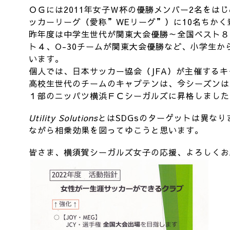
ＯＧには2011年女子Ｗ杯の優勝メンバー2名をは
ッカーリーグ（愛称”WEリーグ”）に10名ちか
昨年度は中学生世代が関東大会優勝～全国ベスト８
ト４、O-30チームが関東大会優勝など、小学生か
います。
個人では、日本サッカー協会（JFA）が主催する
高校生世代のチームのキャプテンは、今シーズンは
１部のニッパツ横浜ＦＣシーガルズに昇格しました
Utility Solutions
とはSDGsのターゲットは異な
ながら相乗効果を図ってゆこうと思います。
皆さま、横須賀シーガルズ女子の応援、よろしくお