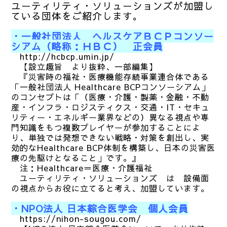
ユーティリティ・ソリューションズが加盟し
ている団体をご紹介します。
・一般社団法人 ヘルスケアＢＣＰコンソー
シアム（略称：ＨＢＣ） 正会員
http://hcbcp.umin.jp/
【設立趣旨 より抜粋、一部編集】
『災害時の福祉・医療機能存続事業連合体である
「一般社団法人 Healthcare BCPコンソーシアム」
のコンセプトは「（医療・介護・製薬・金融・不動
産・インフラ・ロジスティクス・交通・IT・セキュ
リティー・エネルギー業界などの）異なる視点や専
門知識をもつ複数プレイヤーが参加することによ
り、単独では発想できない戦略・対策を創出し、実
効的なHealthcare BCP体制を構築し、日本の災害医
療の先駆けとなること」です。』
注：Healthcare＝医療・介護福祉
ユーティリティ・ソリューションズ は 設備面
の視点からお役に立てると考え、加盟しています。
・NPO法人 日本綜合医学会 個人会員
https://nihon-sougou.com/