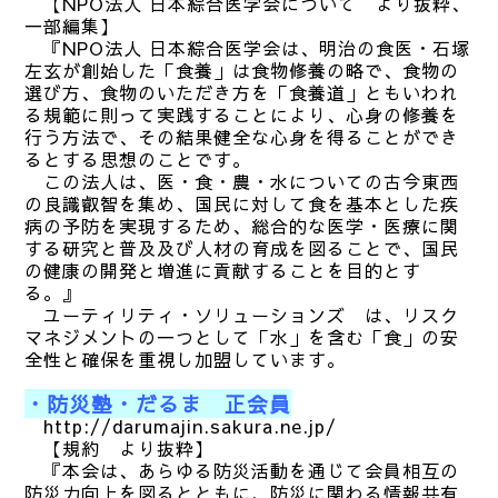
【NPO法人 日本綜合医学会について より抜粋、
一部編集】
『NPO法人 日本綜合医学会は、明治の食医・石塚
左玄が創始した「食養」は食物修養の略で、食物の
選び方、食物のいただき方を「食養道」ともいわれ
る規範に則って実践することにより、心身の修養を
行う方法で、その結果健全な心身を得ることができ
るとする思想のことです。
この法人は、医・食・農・水についての古今東西
の良識叡智を集め、国民に対して食を基本とした疾
病の予防を実現するため、総合的な医学・医療に関
する研究と普及及び人材の育成を図ることで、国民
の健康の開発と増進に貢献することを目的とす
る。』
ユーティリティ・ソリューションズ は、リスク
マネジメントの一つとして「水」を含む「食」の安
全性と確保を重視し加盟しています。
・防災塾・だるま 正会員
http://darumajin.sakura.ne.jp/
【規約 より抜粋】
『本会は、あらゆる防災活動を通じて会員相互の
防災力向上を図るとともに、防災に関わる情報共有