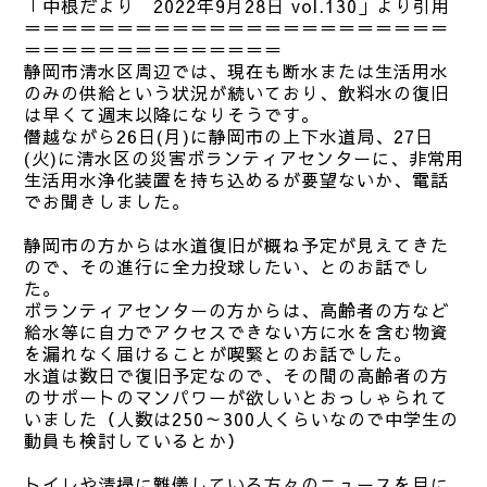
「中根だより 2022年9月28日 vol.130」より引用
＝＝＝＝＝＝＝＝＝＝＝＝＝＝＝＝＝＝＝＝＝＝＝
＝＝＝＝＝＝＝＝＝＝＝＝＝＝
静岡市清水区周辺では、現在も断水または生活用水
のみの供給という状況が続いており、飲料水の復旧
は早くて週末以降になりそうです。
僭越ながら26日(月)に静岡市の上下水道局、27日
(火)に清水区の災害ボランティアセンターに、非常用
生活用水浄化装置を持ち込めるが要望ないか、電話
でお聞きしました。
静岡市の方からは水道復旧が概ね予定が見えてきた
ので、その進行に全力投球したい、とのお話でし
た。
ボランティアセンターの方からは、高齢者の方など
給水等に自力でアクセスできない方に水を含む物資
を漏れなく届けることが喫緊とのお話でした。
水道は数日で復旧予定なので、その間の高齢者の方
のサポートのマンパワーが欲しいとおっしゃられて
いました（人数は250～300人くらいなので中学生の
動員も検討しているとか）
トイレや清掃に難儀している方々のニュースを目に