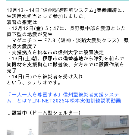
12月13～14日｢信州型避難所システム｣実働訓練に、
生活用水担当として参加しました。
演習の想定は
・12月12日(金) 5：47に、長野県中部を震源とした
直下型の地震が発生
マグニチュード7.3（阪神・淡路大震災クラス） 県
内最大震度７
・支援拠点を松本市の信州大学に設置決定
・13日(土)朝、伊那市の備蓄基地から隊列を組んで
資機材を支援拠点に搬送後、夕方までに設置作業を
完了
・14日(日)から被災者を受け入れ
という、シナリオです。
『一人一人を尊重する』信州型被災者支援システ
ム」とは？_N-NET2025年松本実働訓練説明動画
↓設営中（ドーム型シェルター）