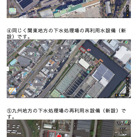
④同じく
関東地方の下水処理場の再利用水設備（新
設）です。
⑤九州
地方の下水処理場の再利用水設備（新設）で
す。