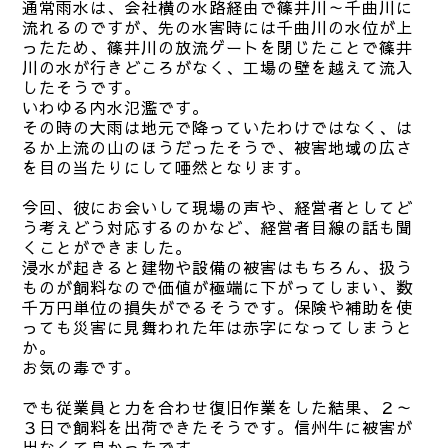
通常雨水は、会社横の水路経由で篠井川～千曲川に
流れるのですが、先の水害時には千曲川の水位が上
ったため、篠井川の放流ゲートを閉じたことで篠井
川の水が行きどころがなく、工場の壁を越えて流入
したそうです。
いわゆる内水氾濫です。
その時の大雨は地元で降っていたわけではなく、は
るか上流の山のほうだったそうで、被害地域の広さ
を目の当たりにして唖然となります。
今回、彼にお会いして現場の声や、経営者としてど
う考えどう対応するのかなど、経営者目線の話も聞
くことができました。
浸水が起きると建物や設備の被害はもちろん、扱う
ものが飼料なので価値が極端に下がってしまい、数
千万円単位の損失がでるそうです。保険や補助を使
っても災害に見舞われた年は赤字になってしまうと
か。
お気の毒です。
でも従業員と力を合わせ復旧作業をした結果、２～
３日で飼料を出荷できたそうです。信州牛に被害が
出なくて良かったです。