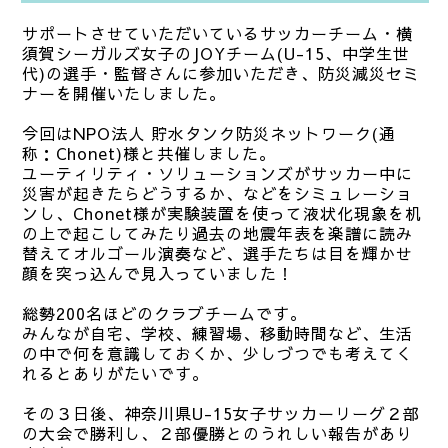
サポートさせていただいているサッカーチーム・横
須賀シーガルズ女子のJOYチーム(U-15、中学生世
代)の選手・監督さんに参加いただき、防災減災セミ
ナーを開催いたしました。
今回はNPO法人 貯水タンク防災ネットワーク(通
称：Chonet)様と共催しました。
ユーティリティ・ソリューションズがサッカー中に
災害が起きたらどうするか、などをシミュレーショ
ンし、Chonet様が実験装置を使って液状化現象を机
の上で起こしてみたり過去の地震年表を楽譜に読み
替えてオルゴール演奏など、選手たちは目を輝かせ
顔を突っ込んで見入っていました！
総勢200名ほどのクラブチームです。
みんなが自宅、学校、練習場、移動時間など、生活
の中で何を意識しておくか、少しづつでも考えてく
れるとありがたいです。
その３日後、神奈川県U-15女子サッカーリーグ２部
の大会で勝利し、２部優勝とのうれしい報告があり