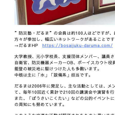
”防災塾・だるま”の会員は約100人ほどですが
方々が参加し、幅広いネットワークがあることです
→だるまHP
https://bosaijuku-daruma.com/
大学教授、元小学校長、支援団体メンバー、議員さ
自衛官、防災機器メーカーOB、ボーイスカウト役
能登の被災地に駆けつけた人も多数います。
中根は主に「水」「設備系」担当です。
だるまは2006年に発足し、主な活動としては、メ
て、毎年10回近く累計で210回の講演会や演習を
また、「ぼうさいこくたい」などの公的イベントに
の周知にも努めています。